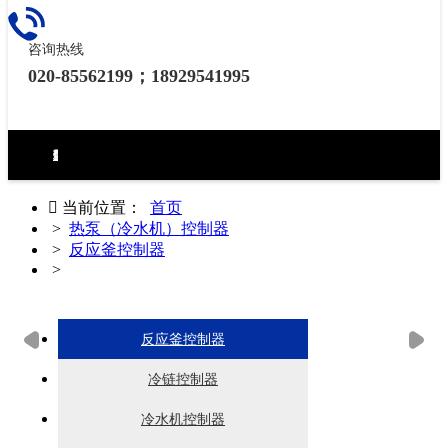
咨询热线
020-85562199；18929541995
环境试验设备控制器
力学试验设备控制器
热泵（冷水机）控制器
食品烘焙设备控制器
工业烘烤设备控制器
生化药品类控制器
无纸记录仪
电房环境控制器

当前位置：
首页
>
热泵（冷水机）控制器
>
反应釜控制器
>
反应釜温度控制器_恒温恒湿控
反应釜控制器
冷链控制器
冷水机控制器