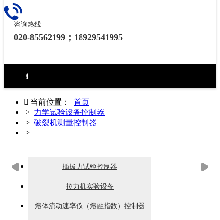
咨询热线
020-85562199；18929541995
环境试验设备控制器
力学试验设备控制器
热泵（冷水机）控制器
食品烘焙设备控制器
工业烘烤设备控制器
生化药品类控制器
无纸记录仪
电房环境控制器

当前位置：
首页
>
力学试验设备控制器
>
破裂机测量控制器
>
破裂机测量控制器_材料测量控
插拔力试验控制器
拉力机实验设备
熔体流动速率仪（熔融指数）控制器