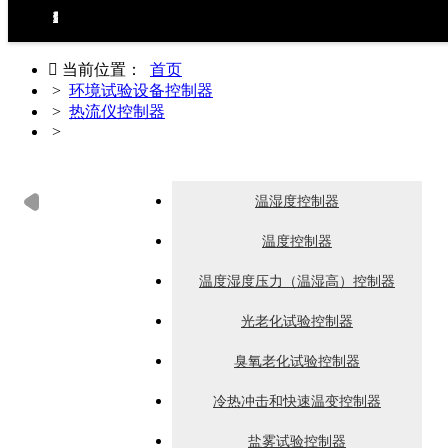
环境试验设备控制器
力学试验设备控制器
热泵（冷水机）控制器
食品烘焙设备控制器
工业烘烤设备控制器
生化药品类控制器
无纸记录仪
电房环境控制器

当前位置：
首页
>
环境试验设备控制器
>
热流仪控制器
>
热流仪控制器
温湿度控制器
温度控制器
温度湿度压力（温湿高）控制器
光老化试验控制器
臭氧老化试验控制器
冷热冲击和快速温变控制器
盐雾试验控制器