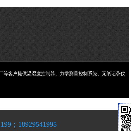
厂等客户提供温湿度控制器、力学测量控制系统、无纸记录仪
微
信
微信

客
2199；18929541995
服