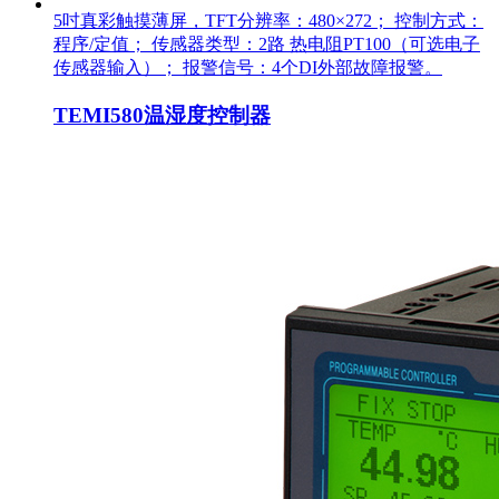
5吋真彩触摸薄屏，TFT分辨率：480×272； 控制方式：
程序/定值； 传感器类型：2路 热电阻PT100（可选电子
传感器输入）； 报警信号：4个DI外部故障报警。
TEMI580温湿度控制器