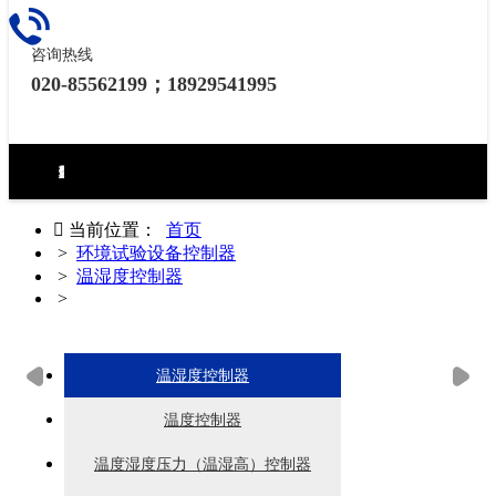
咨询热线
020-85562199；18929541995
环境试验设备控制器
力学试验设备控制器
热泵（冷水机）控制器
食品烘焙设备控制器
工业烘烤设备控制器
生化药品类控制器
无纸记录仪
电房环境控制器

当前位置：
首页
>
环境试验设备控制器
>
温湿度控制器
>
温湿度控制器_temi电子脉冲
温湿度控制器
温度控制器
温度湿度压力（温湿高）控制器