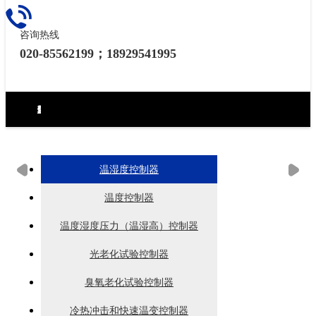
咨询热线
020-85562199；18929541995
环境试验设备控制器
力学试验设备控制器
热泵（冷水机）控制器
食品烘焙设备控制器
工业烘烤设备控制器
生化药品类控制器
无纸记录仪
电房环境控制器
温湿度控制器
温度控制器
温度湿度压力（温湿高）控制器
光老化试验控制器
臭氧老化试验控制器
冷热冲击和快速温变控制器