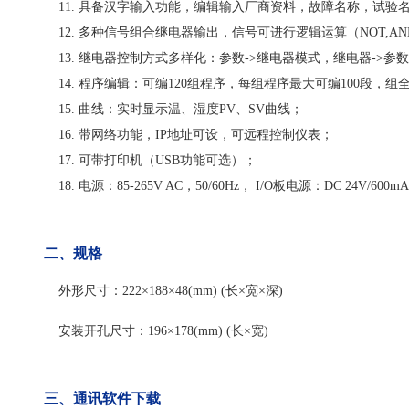
11. 具备汉字输入功能，编辑输入厂商资料，故障名称，试验
12. 多种信号组合继电器输出，信号可进行逻辑运算（NOT,AND,
13. 继电器控制方式多样化：参数->继电器模式，继电器->
14. 程序编辑：可编120组程序，每组程序最大可编100段，
15. 曲线：实时显示温、湿度PV、SV曲线；
16. 带网络功能，IP地址可设，可远程控制仪表；
17. 可带打印机（USB功能可选）；
18. 电源：85-265V AC，50/60Hz， I/O板电源：DC 24V/600m
二、规格
外形尺寸：222×188×48(mm) (长×宽×深)
安装开孔尺寸：196×178(mm) (长×宽)
三、通讯软件下载