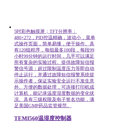
5吋彩色触摸屏；TFT分辨率：
480×272，PID控温精确，波动小，菜单
式操作页面，简单易懂，便于操作。具
有120组程序，每组最多100段，每段99
小时99分钟的运行时间，几乎可以满足
所有复杂的实验过程。提供故障短信报
警信号源：超过限制温度压力等即自动
停止运行，并通过故障短信报警系统提
示操作者，保证实验安全运行不发生意
外。方便的数据处理，可连接打印机或
计算机，能记录温度湿度数据的变化状
况。具有三级权限及电子签名功能，满
足美国GMP药品监管规范。
TEMI560温湿度控制器