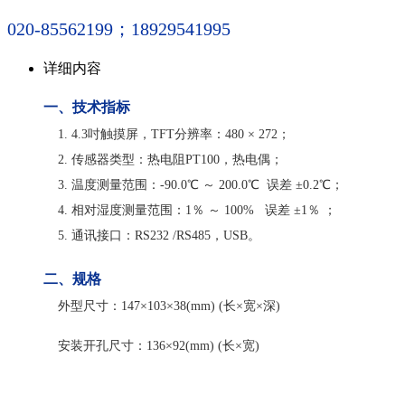
020-85562199；18929541995
详细内容
一、技术指标
1.
4.3吋触摸屏，TFT分辨率：480 × 272；
2. 传感器类型：热电阻PT100，热电偶；
3. 温度测量范围：-90.0℃ ～ 200.0℃ 误差 ±0.2℃；
4. 相对湿度测量范围：1％ ～ 100% 误差 ±1％ ；
5. 通讯接口：RS232 /RS485，USB。
二、规格
外型尺寸：147×103×38(mm) (长×宽×深)
安装开孔尺寸：136×92(mm) (长×宽)