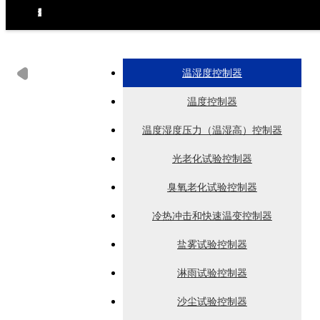
环境试验设备控制器
力学试验设备控制器
热泵（冷水机）控制器
食品烘焙设备控制器
工业烘烤设备控制器
生化药品类控制器
无纸记录仪
电房环境控制器
温湿度控制器
温度控制器
温度湿度压力（温湿高）控制器
光老化试验控制器
臭氧老化试验控制器
冷热冲击和快速温变控制器
盐雾试验控制器
淋雨试验控制器
沙尘试验控制器