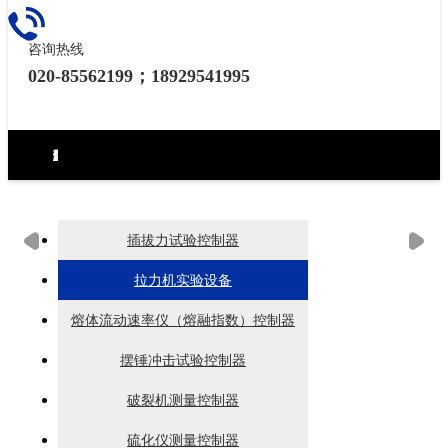
咨询热线
020-85562199；18929541995
环境试验设备控制器
力学试验设备控制器
热泵（冷水机）控制器
食品烘焙设备控制器
工业烘烤设备控制器
生化药品类控制器
无纸记录仪
电房环境控制器
插拔力试验控制器
拉力机实验设备
熔体流动速率仪（熔融指数）控制器
摆锤冲击试验控制器
破裂机测量控制器
硫化仪测量控制器