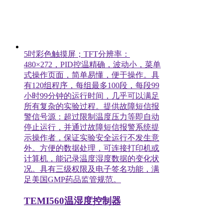
5吋彩色触摸屏；TFT分辨率：
480×272，PID控温精确，波动小，菜单
式操作页面，简单易懂，便于操作。具
有120组程序，每组最多100段，每段99
小时99分钟的运行时间，几乎可以满足
所有复杂的实验过程。提供故障短信报
警信号源：超过限制温度压力等即自动
停止运行，并通过故障短信报警系统提
示操作者，保证实验安全运行不发生意
外。方便的数据处理，可连接打印机或
计算机，能记录温度湿度数据的变化状
况。具有三级权限及电子签名功能，满
足美国GMP药品监管规范。
TEMI560温湿度控制器