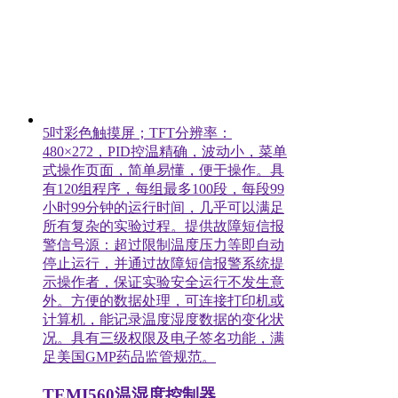
5吋彩色触摸屏；TFT分辨率：
480×272，PID控温精确，波动小，菜单
式操作页面，简单易懂，便于操作。具
有120组程序，每组最多100段，每段99
小时99分钟的运行时间，几乎可以满足
所有复杂的实验过程。提供故障短信报
警信号源：超过限制温度压力等即自动
停止运行，并通过故障短信报警系统提
示操作者，保证实验安全运行不发生意
外。方便的数据处理，可连接打印机或
计算机，能记录温度湿度数据的变化状
况。具有三级权限及电子签名功能，满
足美国GMP药品监管规范。
TEMI560温湿度控制器