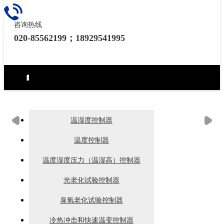
咨询热线
020-85562199；18929541995
环境试验设备控制器
力学试验设备控制器
热泵（冷水机）控制器
食品烘焙设备控制器
工业烘烤设备控制器
生化药品类控制器
无纸记录仪
电房环境控制器
温湿度控制器
温度控制器
温度湿度压力（温湿高）控制器
光老化试验控制器
臭氧老化试验控制器
冷热冲击和快速温变控制器