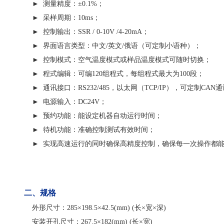
► 测量精度：
±
0.1%；
► 采样周期：10ms；
► 控制输出：SSR / 0-10V /4-20mA；
► 界面语言类型：中文/英文/俄语（可定制小语种）；
► 控制模式：空气温度模式或样品温度模式可随时切换；
► 程式编辑：可编120组程式，每组程式最大为100段；
► 通讯接口：RS232/485，以太网（TCP/IP），可定制CAN
► 电源输入：DC24V；
► 预约功能：能设定机器自动运行时间；
► 待机功能：准确控制测试有效时间；
► 实现高速运行的同时确保高精度控制，确保每一次操作都能
二、规格
外形尺寸：285×198.5×42.5(mm) (长×宽×深)
安装开孔尺寸：267.5×182(mm) (长×宽)