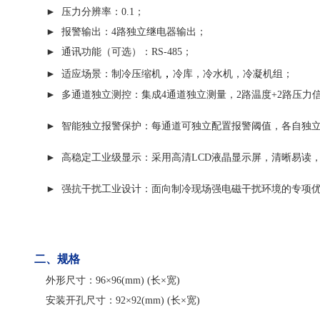
► 压力分辨率：0.1；
► 报警输出：4路独立继电器输出；
► 通讯功能（可选）：RS-485；
，
► 适应场景：制冷压缩机
冷库，
冷水机，
冷凝机组
；
► 多通道独立测控：
集成4
通道独立测量
，2路温度+2路压
► 智能独立报警保护：
每通道可独立配置报警阈值，各自独立
► 高稳定工业级显示：
采用高清LCD液晶显示屏，清晰易读，
► 强抗干扰工业设计：
面向制冷现场强电磁干扰环境的专项
二、规格
外形尺寸：96×96(mm) (长×宽)
安装开孔尺寸：92×92(mm) (长×宽)