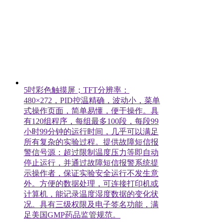
5吋彩色触摸屏；TFT分辨率：
480×272，PID控温精确，波动小，菜单
式操作页面，简单易懂，便于操作。具
有120组程序，每组最多100段，每段99
小时99分钟的运行时间，几乎可以满足
所有复杂的实验过程。提供故障短信报
警信号源：超过限制温度压力等即自动
停止运行，并通过故障短信报警系统提
示操作者，保证实验安全运行不发生意
外。方便的数据处理，可连接打印机或
计算机，能记录温度湿度数据的变化状
况。具有三级权限及电子签名功能，满
足美国GMP药品监管规范。