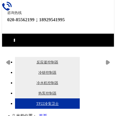
咨询热线
020-85562199；18929541995
环境试验设备控制器
力学试验设备控制器
热泵（冷水机）控制器
食品烘焙设备控制器
工业烘烤设备控制器
生化药品类控制器
无纸记录仪
电房环境控制器
反应釜控制器
冷链控制器
冷水机控制器
热泵控制器
TP22冷安卫士

当前位置：
首页