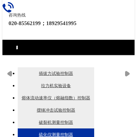
咨询热线
020-85562199；18929541995
环境试验设备控制器
力学试验设备控制器
热泵（冷水机）控制器
食品烘焙设备控制器
工业烘烤设备控制器
生化药品类控制器
无纸记录仪
电房环境控制器
插拔力试验控制器
拉力机实验设备
熔体流动速率仪（熔融指数）控制器
摆锤冲击试验控制器
破裂机测量控制器
硫化仪测量控制器