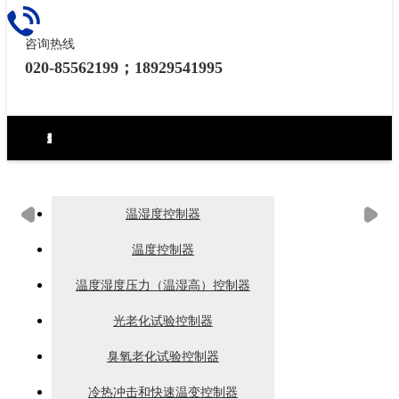
咨询热线
020-85562199；18929541995
环境试验设备控制器
力学试验设备控制器
热泵（冷水机）控制器
食品烘焙设备控制器
工业烘烤设备控制器
生化药品类控制器
无纸记录仪
电房环境控制器
温湿度控制器
温度控制器
温度湿度压力（温湿高）控制器
光老化试验控制器
臭氧老化试验控制器
冷热冲击和快速温变控制器