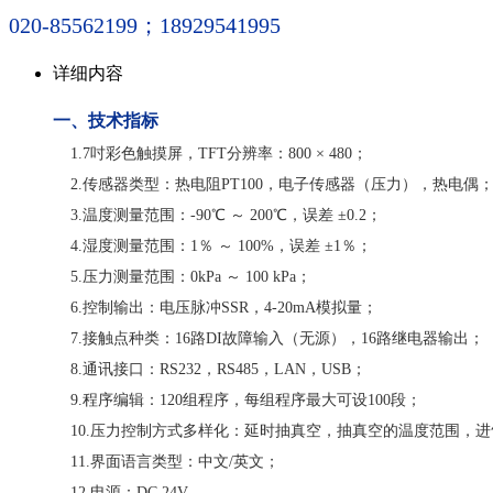
020-85562199；18929541995
详细内容
一、
技术指标
1.7吋彩色触摸屏，TFT分辨率：800 × 480；
2.传感器类型：热电阻PT100，电子传感器（压力），热电偶
3.温度测量范围：-90℃ ～ 200℃，误差 ±0.2；
4.湿度测量范围：1％ ～ 100%，误差 ±1％；
5.压力测量范围：0kPa ～ 100 kPa；
6.控制输出：电压脉冲SSR，4-20mA模拟量；
7.接触点种类：16路DI故障输入（无源），16路继电器输出；
8.通讯接口：RS232，RS485，LAN，USB；
9.程序编辑：120组程序，每组程序最大可设100段；
10.压力控制方式多样化：延时抽真空，抽真空的温度范围，
11.界面语言类型：中文/英文；
12.电源：DC 24V。