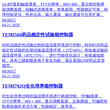
10.4吋真彩触摸薄屏，TFT分辨率：800×480，显示和控制界
面清晰直观，轻触式选择菜单，简单易用，性能稳定可靠，程
序控制灵活，性价比高，输入通道、输出通道可任意扩展。
MORE

04
21
2020
TEMI560药品稳定性试验箱控制器
对药品稳定性试验过程的温湿度环境进行控制，特别针对药品
稳定性试验的长期试验温湿度环境（25℃/60%）和加速试验的
温湿度环境（40℃/75%），进行节能优化设计，有效减低能
耗。具有三级权限及电子签名功能，满足美国GMP药品监管
规范。
MORE

04
21
2020
TEMI702Q生化培养箱控制器
对生化培养过程的温湿度环境进行精准控制。7吋触摸屏，
TFT分辨率：800 × 480，显示清晰直观，立体感强，可编程控
制系统操作灵活方便，性能稳定，效率高。