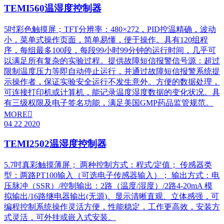
TEMI560温湿度控制器
5吋彩色触摸屏；TFT分辨率：480×272，PID控温精确，波动
小，菜单式操作页面，简单易懂，便于操作。具有120组程
序，每组最多100段，每段99小时99分钟的运行时间，几乎可
以满足所有复杂的实验过程。提供故障短信报警信号源：超过
限制温度压力等即自动停止运行，并通过故障短信报警系统提
示操作者，保证实验安全运行不发生意外。方便的数据处理，
可连接打印机或计算机，能记录温度湿度数据的变化状况。具
有三级权限及电子签名功能，满足美国GMP药品监管规范。
MORE

04
22
2020
TEMI2502温湿度控制器
5.7吋真彩触摸薄屏； 两种控制方式：程式/定值； 传感器类
型：两路PT100输入（可选电子传感器输入）； 输出方式：电
压脉冲（SSR）/控制输出：2路（温度/湿度）/2路4-20mA 模
拟输出/16路继电器输出(无源)。显示清晰直观、立体感强，可
编程控制系统操作灵活方便，性能稳定，工作更高效，安装方
式灵活，可外挂或嵌入式安装。