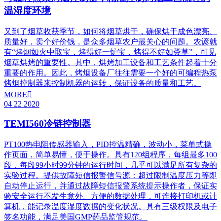
温湿度环境
又到了烟草收获季节，如何将烟草烘干，确保烘干成色漂亮、
质量好，卖个好价钱，是众多烟草农户最关心的问题。农谚就
有“烤烟如火中取宝，烤得好一炉宝，烤得不好如粪草”，可见
烟草烘烤的重要性。其中，烘烤加工设备和工艺条件起着十分
重要的作用。因此，烤烟设备厂往往需要一个好的可编程热泵
烤烟控制器来控制机器的运转，保证设备的质量和工艺。
MORE

04
22
2020
TEMI560冷链控制器
PT100热电阻传感器输入，PID控温精确，波动小，菜单式操
作页面，简单易懂，便于操作。具有120组程序，每组最多100
段，每段99小时99分钟的运行时间，几乎可以满足所有复杂的
实验过程。提供故障短信报警信号源：超过限制温度压力等即
自动停止运行，并通过故障短信报警系统提示操作者，保证实
验安全运行不发生意外。方便的数据处理，可连接打印机或计
算机，能记录温度湿度数据的变化状况。具有三级权限及电子
签名功能，满足美国GMP药品监管规范。