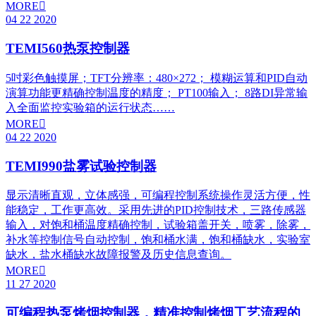
MORE

04
22
2020
TEMI560热泵控制器
5吋彩色触摸屏；TFT分辨率：480×272； 模糊运算和PID自动
演算功能更精确控制温度的精度； PT100输入； 8路DI异常输
入全面监控实验箱的运行状态……
MORE

04
22
2020
TEMI990盐雾试验控制器
显示清晰直观，立体感强，可编程控制系统操作灵活方便，性
能稳定，工作更高效。采用先进的PID控制技术，三路传感器
输入，对饱和桶温度精确控制，试验箱盖开关，喷雾，除雾，
补水等控制信号自动控制，饱和桶水满，饱和桶缺水，实验室
缺水，盐水桶缺水故障报警及历史信息查询。
MORE

11
27
2020
可编程热泵烤烟控制器，精准控制烤烟工艺流程的