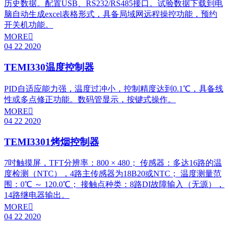
历史数据。配置USB、RS232/RS485接口。试验数据下载到电
脑自动生成excel表格形式，具备局域网远程操控功能，预约
开关机功能。
MORE

04
22
2020
TEMI330温度控制器
PID自适应能力强，温度过冲小，控制精度达到0.1℃，具备线
性或多点修正功能。数码管显示，按键式操作。
MORE

04
22
2020
TEMI3301烤烟控制器
7吋触摸屏，TFT分辨率：800 × 480； 传感器：多达16路的温
度检测（NTC），4路主传感器为18B20或NTC； 温度测量范
围：0℃ ～ 120.0℃； 接触点种类：8路DI故障输入（无源），
14路继电器输出。
MORE

04
22
2020