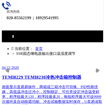
咨询热线
020-85562199；18929541995
环境试验设备控制器
力学试验设备控制器
热泵（冷水机）控制器
食品烘焙设备控制器
工业烘烤设备控制器
生化药品类控制器
无纸记录仪
电房环境控制器

当前位置：
首页
>
SSR固态继电器输出接口温湿度调节
04
22
2020
TEMI8229 TEMI8230冷热冲击箱控制器
画面显示直观易操作，两箱或三箱冲击可切换。PID性能优
越，高低温冲击过冲小，控制稳定。可任意设定冲击温变斜
率，程序组最大120，程序段最多20，每组程序最大可设9999
次循环及自动除霜功能。冲击试验数据实时保存，U盘易读取