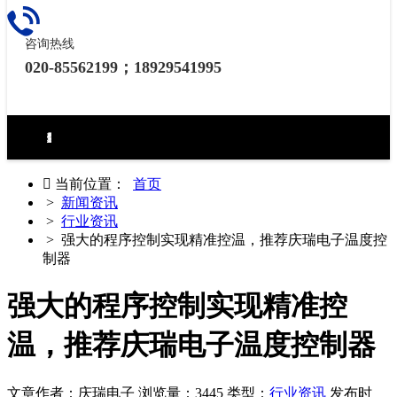
咨询热线
020-85562199；18929541995
环境试验设备控制器
力学试验设备控制器
热泵（冷水机）控制器
食品烘焙设备控制器
工业烘烤设备控制器
生化药品类控制器
无纸记录仪
电房环境控制器

当前位置：
首页
>
新闻资讯
>
行业资讯
> 强大的程序控制实现精准控温，推荐庆瑞电子温度控
制器
强大的程序控制实现精准控
温，推荐庆瑞电子温度控制器
文章作者：庆瑞电子
浏览量：3445
类型：
行业资讯
发布时