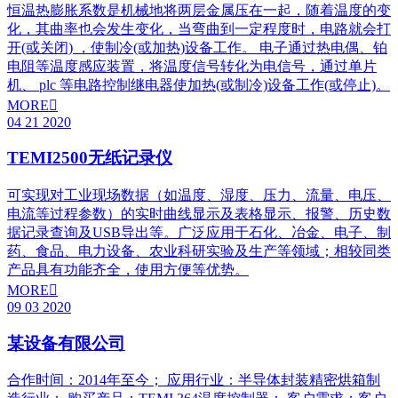
恒温热膨胀系数是机械地将两层金属压在一起，随着温度的变
化，其曲率也会发生变化，当弯曲到一定程度时，电路就会打
开(或关闭) ，使制冷(或加热)设备工作。 电子通过热电偶、铂
电阻等温度感应装置，将温度信号转化为电信号，通过单片
机、 plc 等电路控制继电器使加热(或制冷)设备工作(或停止)。
MORE

04
21
2020
TEMI2500无纸记录仪
可实现对工业现场数据（如温度、湿度、压力、流量、电压、
电流等过程参数）的实时曲线显示及表格显示、报警、历史数
据记录查询及USB导出等。广泛应用于石化、冶金、电子、制
药、食品、电力设备、农业科研实验及生产等领域；相较同类
产品具有功能齐全，使用方便等优势。
MORE

09
03
2020
某设备有限公司
合作时间：2014年至今； 应用行业：半导体封装精密烘箱制