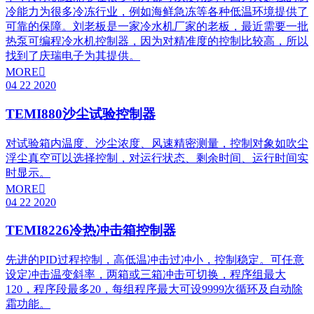
冷能力为很多冷冻行业，例如海鲜急冻等各种低温环境提供了
可靠的保障。刘老板是一家冷水机厂家的老板，最近需要一批
热泵可编程冷水机控制器，因为对精准度的控制比较高，所以
找到了庆瑞电子为其提供。
MORE

04
22
2020
TEMI880沙尘试验控制器
对试验箱内温度、沙尘浓度、风速精密测量，控制对象如吹尘
浮尘真空可以选择控制，对运行状态、剩余时间、运行时间实
时显示。
MORE

04
22
2020
TEMI8226冷热冲击箱控制器
先进的PID过程控制，高低温冲击过冲小，控制稳定。可任意
设定冲击温变斜率，两箱或三箱冲击可切换，程序组最大
120，程序段最多20，每组程序最大可设9999次循环及自动除
霜功能。