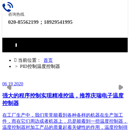
咨询热线
020-85562199；18929541995
环境试验设备控制器
力学试验设备控制器
热泵（冷水机）控制器
食品烘焙设备控制器
工业烘烤设备控制器
生化药品类控制器
无纸记录仪
电房环境控制器

当前位置：
首页
>
PID控制温度控制器
06
19
2020
强大的程序控制实现精准控温，推荐庆瑞电子温度
控制器
在工厂生产中，我们常常能看到各种各样的机器在生产加工
件，而在它们周边或者机器上，总是能看到一些温度控制器，
温度控制器对加工产品的质量起着关键性的作用，温度控制得