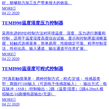
好，能够助力加工生产带来很大的效益。
MORE

04
22
2020
TEMI990温度湿度压力控制器
采用先进的PID控制方法对环境温度、湿度、压力进行测量和
控制，适用于温度湿度高度综合试验。显示和控制界面清晰直
观，轻触式选择菜单，简单易用，性能稳定可靠。程序控制灵
活，性价比高。输入通道、输出通道可任意扩展。
MORE

04
22
2020
TEMI990温湿度可程式控制器
7吋真彩触摸薄屏； 两种控制方式：程式/定值； 传感器类
型：两路PT100输入（可选电子传感器输入）； 输出方式：电
压脉冲（SSR）/控制输出：2路（温度/湿度）/2路4-20mA 模
拟输出/16路继电器输出(无源)。
MORE

04
22
2020