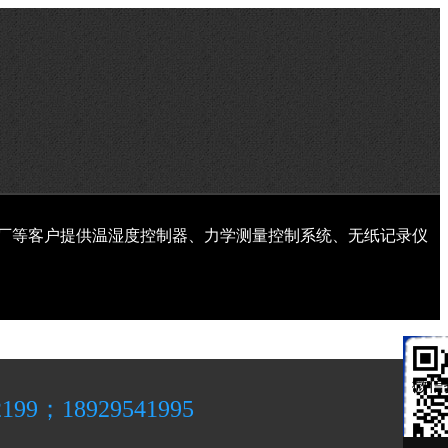
厂等客户提供温湿度控制器、力学测量控制系统、无纸记录仪
微
信
微信

客
2199；18929541995
服