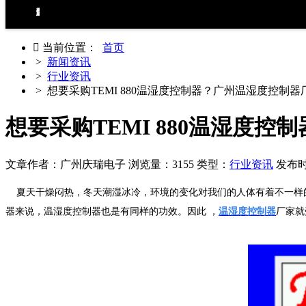
环境试验设备控制器
力学试验设备控制器
热泵（冷水机）控制器
食品烘焙设备控制器
工业烘烤设备控制器
生化药品类控制器
无纸记录仪
电房环境控制器

当前位置：
首页
>
新闻资讯
>
行业资讯
> 想要采购TEMI 880温湿度控制器？广州温湿度控制
想要采购TEMI 880温湿度
文章作者：广州庆瑞电子
浏览量：3155
类型：
行业资讯
发布时间
夏天干燥闷热，冬天潮湿冰冷，环境的变化对我们的人体有着不一样
器来说，温湿度控制器也是有同样的功效。因此 ，
温湿度控制器
厂家就