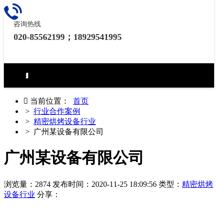
咨询热线
020-85562199；18929541995
环境试验设备控制器
力学试验设备控制器
热泵（冷水机）控制器
食品烘焙设备控制器
工业烘烤设备控制器
生化药品类控制器
无纸记录仪
电房环境控制器

当前位置：
首页
>
行业合作案例
>
精密烘烤设备行业
> 广州某设备有限公司
广州某设备有限公司
浏览量：2874
发布时间：2020-11-25 18:09:56
类型：
精密烘烤
设备行业
分享：