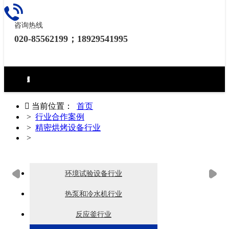
咨询热线
020-85562199；18929541995
环境试验设备控制器
力学试验设备控制器
热泵（冷水机）控制器
食品烘焙设备控制器
工业烘烤设备控制器
生化药品类控制器
无纸记录仪
电房环境控制器

当前位置：
首页
>
行业合作案例
>
精密烘烤设备行业
>
精密烘烤设备行业合作案例_烘
环境试验设备行业
热泵和冷水机行业
反应釜行业